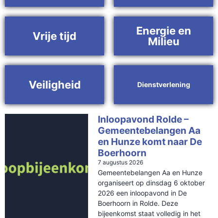
Energie en
Vrije tijd
Milieu
Veiligheid
Dienstverlening
Inloopavond Rolde –
Gemeentebelangen Aa
en Hunze komt naar De
Boerhoorn
7 augustus 2026
Gemeentebelangen Aa en Hunze
organiseert op dinsdag 6 oktober
2026 een inloopavond in De
Boerhoorn in Rolde. Deze
bijeenkomst staat volledig in het