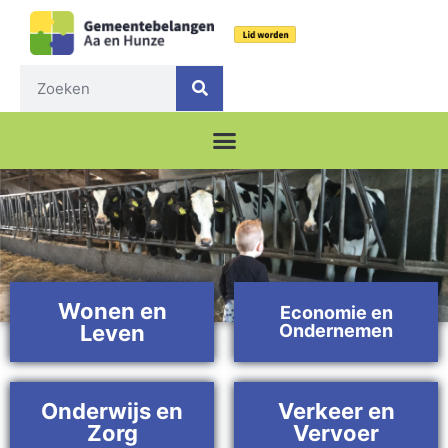
Home pagina
Wonen en
Economie en
Leven
Ondernemen
Onderwijs en
Verkeer en
Zorg
Vervoer